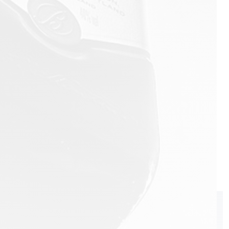
Malibu
Molly's
Sandara
Teeling
El Miracle
Le Furet
Highland Club
Ice Tree Vodka
Valhalla
Baron de Valls
Portofino
Koskenkorva
Hendrick's
КАТЕГОРИ
Cognac
Champagne