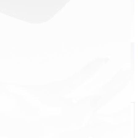
Brandy
Whisky
Vodka
Tequila
Rum
Liqueur
Wine
Gin
Бүгд
БРЭНД
Martell
Royal Salute
Chivas Regal
Ballantine’s
Jameson
The Glenlivet
Aberlour
Absolut
Olmeca
Beefeater
Havana Club
Kahlúa
Malibu
Molly's
Sandara
Teeling
El Miracle
Le Furet
Highland Club
Ice Tree Vodka
Valhalla
Baron de Valls
Portofino
Koskenkorva
Hendrick's
Бүгд