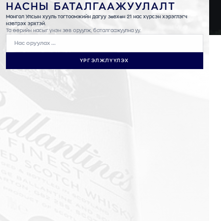
НАСНЫ БАТАЛГААЖУУЛАЛТ
БҮТЭЭГДЭХҮҮН
Монгол Улсын хууль тогтоомжийн дагуу зөвхөн 21 нас хүрсэн хэрэглэгч
НҮҮР
БҮТЭЭГДЭХҮҮН
нэвтрэх эрхтэй.
Та өөрийн насыг үнэн зөв оруулж, баталгаажуулна уу.
ҮРГЭЛЖЛҮҮЛЭХ
Martell
Royal Salute
Chivas Regal
Ballantine’s
Jameson
The Glenlivet
Aberlour
Absolut
Olmeca
Beefeater
Havana Club
Kahlúa