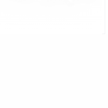
Absolut vodka Blue
Absolut Vodka Wild Tea
Хөрш зэргэлдээх талбайд ургадаг
өвлийн улаан буудай өөрийн
гэсэн өвөрмөц онцлогтой. Үүнийг
намар тариалж дараа намар нь
хураан авдаг. Жил улиран
өнгөрөхийн хирээр улаан буудай
цасан доор Швед орны наранд
ургах нь улаан буудайн
шигшдэсийг найдвартай
боловсруулах боломж олгоно.
Энэ нь ABSOLUT VODKA архинд
зөөлөн амт оруулдаг нийлэг
зохицол юм.