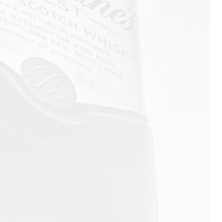
Beefeater
Havana Club
Kahlúa
Malibu
Molly's
Sandara
Teeling
El Miracle
Le Furet
Highland Club
Ice Tree Vodka
Valhalla
Baron de Valls
Portofino
Koskenkorva