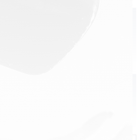
Hendrick's
КАТЕГОРИ
Cognac
Champagne
Brandy
Whisky
Vodka
Tequila
Rum
Liqueur
Wine
Gin
Бүгд
БРЭНД
Martell
Royal Salute
Chivas Regal
Ballantine’s
Jameson
The Glenlivet
Aberlour
Absolut
Olmeca
Beefeater
Havana Club
Kahlúa
Malibu
Molly's
Sandara
Teeling
El Miracle
Le Furet
Highland Club
Ice Tree Vodka
Valhalla
Baron de Valls
Portofino
Koskenkorva
Hendrick's
Бүгд