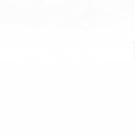
Jameson
The Glenlivet
Aberlour
Absolut
Olmeca
Beefeater
Havana Club
Kahlúa
Malibu
Molly's
Sandara
Teeling
El Miracle
Le Furet
Highland Club
Ice Tree Vodka
Valhalla
Baron de Valls
Portofino
Koskenkorva
Hendrick's
Бүгд
Olmeca Reposado 700мл
Olmeca Silver 700мл
1