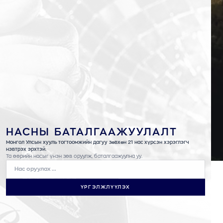
НАСНЫ БАТАЛГААЖУУЛАЛТ
БҮТЭЭГДЭХҮҮН
Монгол Улсын хууль тогтоомжийн дагуу зөвхөн 21 нас хүрсэн хэрэглэгч
НҮҮР
БҮТЭЭГДЭХҮҮН
нэвтрэх эрхтэй.
Та өөрийн насыг үнэн зөв оруулж, баталгаажуулна уу.
ҮРГЭЛЖЛҮҮЛЭХ
Martell
Royal Salute
Chivas Regal