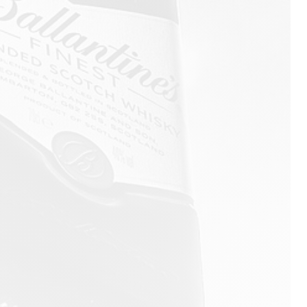
Ballantine’s
Jameson
The Glenlivet
Aberlour
Absolut
Olmeca
Beefeater
Havana Club
Kahlúa
Malibu
Molly's
Sandara
Teeling
El Miracle
Le Furet