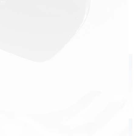
Highland Club
Ice Tree Vodka
Valhalla
Baron de Valls
Portofino
Koskenkorva
Hendrick's
КАТЕГОРИ
Cognac
Champagne
Brandy
Whisky
Vodka
Tequila
Rum
Liqueur
Wine
Gin
Бүгд
БРЭНД
Martell
Royal Salute
Chivas Regal
Ballantine’s